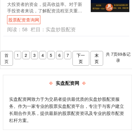
大投资者的资金，提高收益率。对于新
手投资者来说，了解配资流程至关重
要。 好股配资网的专业团队由资深金融
股票配资查询网
专家组成，他们提供实时市....
阅读：
58
栏目：
实盘炒股配资
共
7
页
69
条记
首
1
2
3
4
5
6
7
下一
末
录
页
页
页
实盘配资网
实盘配资网致力于为交易者提供最优质的实盘炒股配资服
务。作为一家专业的股票实盘配资平台，专注于与客户建立
长期合作关系，提供最新的股票配资资讯及专业的股市配资
杠杆方案。