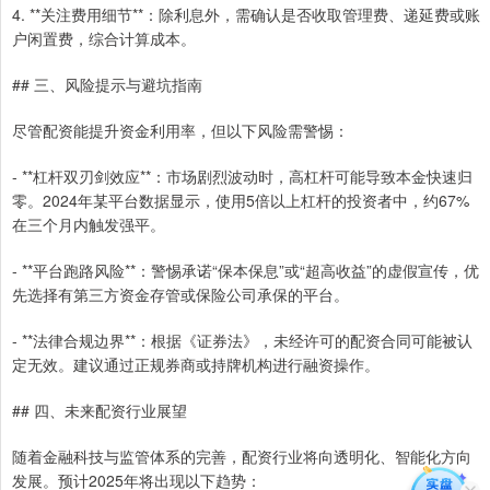
4. **关注费用细节**：除利息外，需确认是否收取管理费、递延费或账
户闲置费，综合计算成本。
## 三、风险提示与避坑指南
尽管配资能提升资金利用率，但以下风险需警惕：
- **杠杆双刃剑效应**：市场剧烈波动时，高杠杆可能导致本金快速归
零。2024年某平台数据显示，使用5倍以上杠杆的投资者中，约67%
在三个月内触发强平。
- **平台跑路风险**：警惕承诺“保本保息”或“超高收益”的虚假宣传，优
先选择有第三方资金存管或保险公司承保的平台。
- **法律合规边界**：根据《证券法》，未经许可的配资合同可能被认
定无效。建议通过正规券商或持牌机构进行融资操作。
## 四、未来配资行业展望
随着金融科技与监管体系的完善，配资行业将向透明化、智能化方向
发展。预计2025年将出现以下趋势：