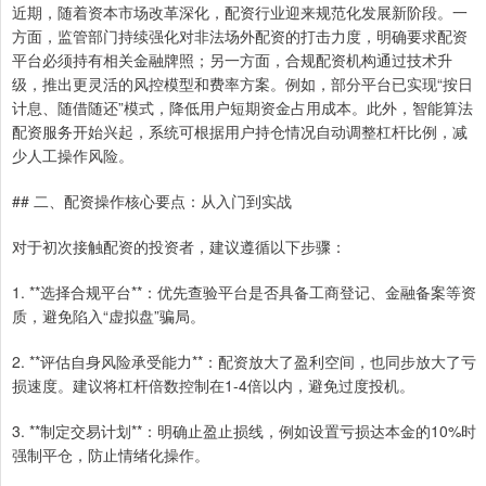
近期，随着资本市场改革深化，配资行业迎来规范化发展新阶段。一
方面，监管部门持续强化对非法场外配资的打击力度，明确要求配资
平台必须持有相关金融牌照；另一方面，合规配资机构通过技术升
级，推出更灵活的风控模型和费率方案。例如，部分平台已实现“按日
计息、随借随还”模式，降低用户短期资金占用成本。此外，智能算法
配资服务开始兴起，系统可根据用户持仓情况自动调整杠杆比例，减
少人工操作风险。
## 二、配资操作核心要点：从入门到实战
对于初次接触配资的投资者，建议遵循以下步骤：
1. **选择合规平台**：优先查验平台是否具备工商登记、金融备案等资
质，避免陷入“虚拟盘”骗局。
2. **评估自身风险承受能力**：配资放大了盈利空间，也同步放大了亏
损速度。建议将杠杆倍数控制在1-4倍以内，避免过度投机。
3. **制定交易计划**：明确止盈止损线，例如设置亏损达本金的10%时
强制平仓，防止情绪化操作。