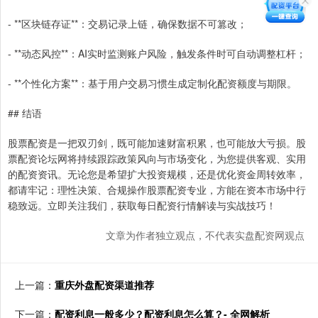
- **区块链存证**：交易记录上链，确保数据不可篡改；
- **动态风控**：AI实时监测账户风险，触发条件时可自动调整杠杆；
- **个性化方案**：基于用户交易习惯生成定制化配资额度与期限。
## 结语
股票配资是一把双刃剑，既可能加速财富积累，也可能放大亏损。股
票配资论坛网将持续跟踪政策风向与市场变化，为您提供客观、实用
的配资资讯。无论您是希望扩大投资规模，还是优化资金周转效率，
都请牢记：理性决策、合规操作股票配资专业，方能在资本市场中行
稳致远。立即关注我们，获取每日配资行情解读与实战技巧！
文章为作者独立观点，不代表实盘配资网观点
上一篇：
重庆外盘配资渠道推荐
下一篇：
配资利息一般多少？配资利息怎么算？- 全网解析